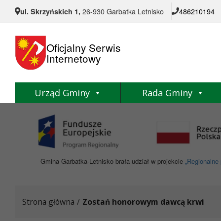
Przejdź do menu
Przejdź do stopki strony
Przejdź do głównej treści strony
ul. Skrzyńskich 1,
26-930 Garbatka Letnisko
486210194
Oficjalny Serwis
Internetowy
Urząd Gminy
Rada Gminy
Gmina Garbatka-Letnisko brała udział w projekcie
„Regionalne 
Strona główna
/
Zostań honorowym dawcą krwi