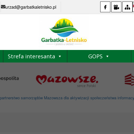
urzad@garbatkaletnisko.pl
Strefa interesanta
GOPS
partnerstwo samorządów Mazowsza dla aktywizacji społeczeństwa informacyjne