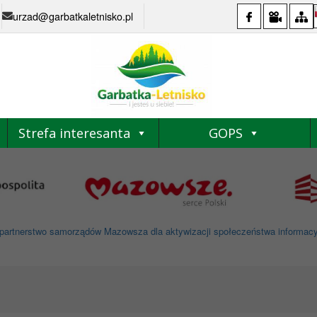
urzad@garbatkaletnisko.pl
Strefa interesanta
GOPS
partnerstwo samorządów Mazowsza dla aktywizacji społeczeństwa informacyjne