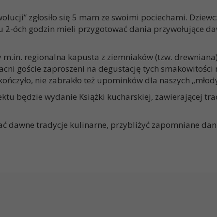
wolucji” zgłosiło się 5 mam ze swoimi pociechami. Dzie
ągu 2-óch godzin mieli przygotować dania przywołujące d
n. regionalna kapusta z ziemniaków (tzw. drewniana), p
 Zacni goście zaproszeni na degustację tych smakowitości 
kończyło, nie zabrakło też upominków dla naszych „młod
będzie wydanie Książki kucharskiej, zawierającej trady
dawne tradycje kulinarne, przybliżyć zapomniane dania