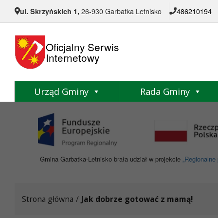
Przejdź do menu
Przejdź do stopki strony
Przejdź do głównej treści strony
ul. Skrzyńskich 1,
26-930 Garbatka Letnisko
486210194
Oficjalny Serwis
Internetowy
Urząd Gminy
Rada Gminy
Gmina Garbatka-Letnisko brała udział w projekcie
„Regionalne 
Strona główna
/
Jak dobrze gotować z mamą!