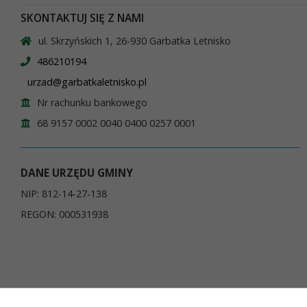
SKONTAKTUJ SIĘ Z NAMI
ul. Skrzyńskich 1, 26-930 Garbatka Letnisko
486210194
urzad@garbatkaletnisko.pl
Nr rachunku bankowego
68 9157 0002 0040 0400 0257 0001
DANE URZĘDU GMINY
NIP: 812-14-27-138
REGON: 000531938