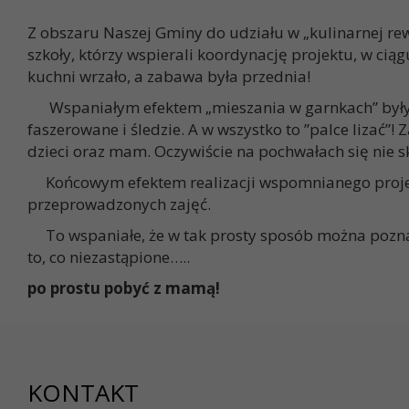
Z obszaru Naszej Gminy do udziału w „kulinarnej re
szkoły, którzy wspierali koordynację projektu, w ci
kuchni wrzało, a zabawa była przednia!
Wspaniałym efektem „mieszania w garnkach” były m.i
faszerowane i śledzie. A w wszystko to ”palce lizać”!
dzieci oraz mam. Oczywiście na pochwałach się nie s
Końcowym efektem realizacji wspomnianego projektu 
przeprowadzonych zajęć.
To wspaniałe, że w tak prosty sposób można poznać 
to, co niezastąpione…..
po prostu pobyć z mamą!
KONTAKT