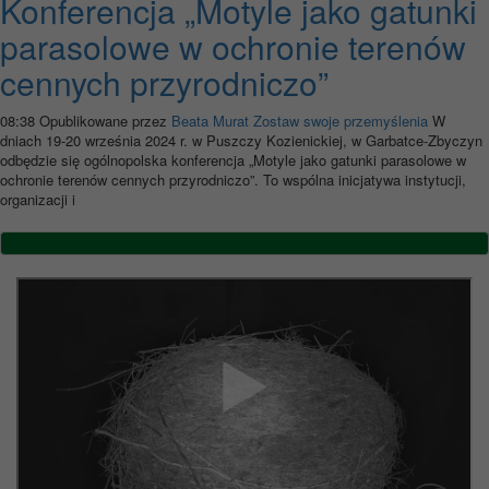
Konferencja „Motyle jako gatunki
parasolowe w ochronie terenów
cennych przyrodniczo”
08:38
Opublikowane przez
Beata Murat
Zostaw swoje przemyślenia
W
dniach 19-20 września 2024 r. w Puszczy Kozienickiej, w Garbatce-Zbyczyn
odbędzie się ogólnopolska konferencja „Motyle jako gatunki parasolowe w
ochronie terenów cennych przyrodniczo”. To wspólna inicjatywa instytucji,
organizacji i