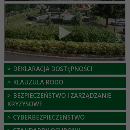
DEKLARACJA DOSTĘPNOŚCI
KLAUZULA RODO
BEZPIECZEŃSTWO I ZARZĄDZANIE
KRYZYSOWE
CYBERBEZPIECZEŃSTWO