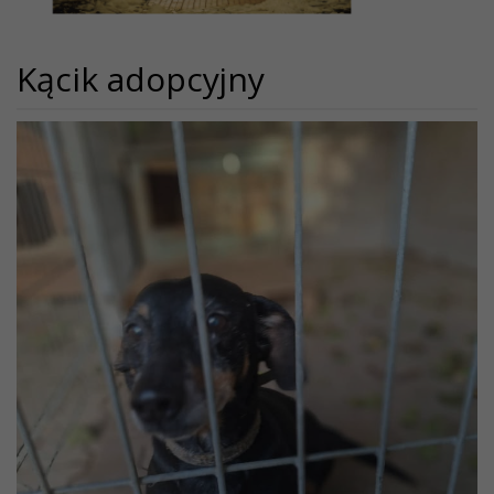
Kącik adopcyjny
P