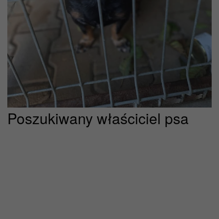
z
Poszukiwany właściciel psa