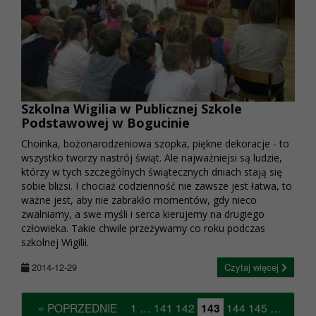
Szkolna Wigilia w Publicznej Szkole
Podstawowej w Bogucinie
Choinka, bożonarodzeniowa szopka, piękne dekoracje - to
wszystko tworzy nastrój świąt. Ale najważniejsi są ludzie,
którzy w tych szczególnych świątecznych dniach stają się
sobie bliżsi. I chociaż codzienność nie zawsze jest łatwa, to
ważne jest, aby nie zabrakło momentów, gdy nieco
zwalniamy, a swe myśli i serca kierujemy na drugiego
człowieka. Takie chwile przeżywamy co roku podczas
szkolnej Wigilii.
2014-12-29
Czytaj więcej
« POPRZEDNIE
1
…
141
142
143
144
145
…